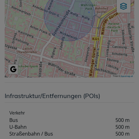
Tiles ©
basemap.at
Infrastruktur/Entfernungen (POIs)
Verkehr
Bus
500 m
U-Bahn
500 m
Straßenbahn / Bus
500 m