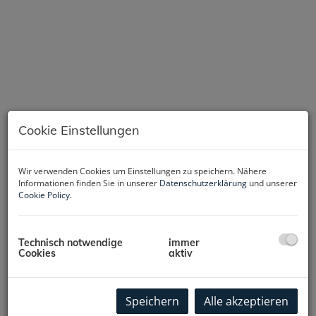
Cookie Einstellungen
Wir verwenden Cookies um Einstellungen zu speichern. Nähere
Informationen finden Sie in unserer
Datenschutzerklärung
und unserer
Cookie Policy
.
Beschreibung
Technisch notwendige
immer
Cookies
aktiv
Willkommen in Ihrem neuen Zuhause im begehrten 18.
Wiener Gemeindebezirk! Diese charmante Wohnung
im Erdgeschoss bietet auf 50 m² eine perfekte
Speichern
Alle akzeptieren
Kombination aus Komfort, Praktikabilität und urbanem